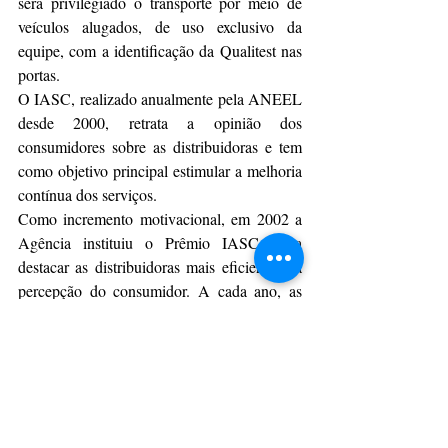
será privilegiado o transporte por meio de 
veículos alugados, de uso exclusivo da 
equipe, com a identificação da Qualitest nas 
portas.
O IASC, realizado anualmente pela ANEEL 
desde 2000, retrata a opinião dos 
consumidores sobre as distribuidoras e tem 
como objetivo principal estimular a melhoria 
contínua dos serviços.
Como incremento motivacional, em 2002 a 
Agência instituiu o Prêmio IASC, para 
destacar as distribuidoras mais eficientes na 
percepção do consumidor. A cada ano, as 
empresas mais bem avaliadas recebem da 
ANEEL um troféu, um certificado e um selo 
de qualidade, o qual pode ser usado no 
material de divulgação de cada empresa.
A CERRP ganhou, por duas vezes, o Prêmio 
IASC como empresa melhor avaliada entre 