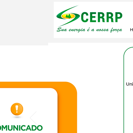
26 de jan.
CERRP atu