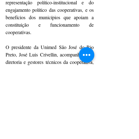
representação político-institucional e do 
engajamento político das cooperativas, e os 
benefícios dos municípios que apoiam a 
constituição e funcionamento de 
cooperativas.
O presidente da Unimed São José do Rio 
Preto, José Luis Crivellin, acompanhado da 
diretoria e gestores técnicos da cooperativa, 
fez questão de abrir as portas do 
empreendimento a outras cooperativas para 
discutir, no seu entender, assuntos tão 
relevantes ao cooperativismo da região. A 
Unimed Oeste Paulista, presidida pelo 
médico Flavio Garbelini, também apoiou o 
evento, convocando representantes das suas 
singulares.
Frente Parlamentar Municipal