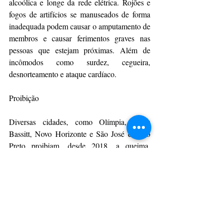
alcoólica e longe da rede elétrica. Rojões e 
fogos de artifícios se manuseados de forma 
inadequada podem causar o amputamento de 
membros e causar ferimentos graves nas 
pessoas que estejam próximas. Além de 
incômodos como surdez, cegueira, 
desnorteamento e ataque cardíaco.
Proibição
Diversas cidades, como Olímpia, Bady 
Bassitt, Novo Horizonte e São José do Rio 
Preto proibiam, desde 2018, a queima, 
soltura e manuseio de fogos de artificio e 
artefatos pirotécnicos que causem barulho.  
No entanto, com a lei estadual 17.389, que 
entrou em vigor em 2021, proíbe a soltura e 
comercialização de fogos de artifício com 
estampido em todo o Estado de São Paulo.  