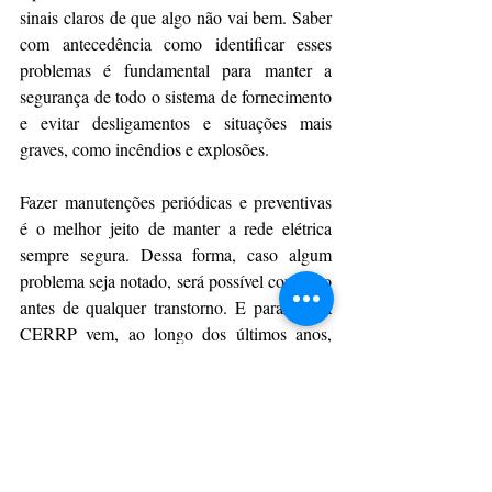
sinais claros de que algo não vai bem. Saber 
com antecedência como identificar esses 
problemas é fundamental para manter a 
segurança de todo o sistema de fornecimento 
e evitar desligamentos e situações mais 
graves, como incêndios e explosões.
Fazer manutenções periódicas e preventivas 
é o melhor jeito de manter a rede elétrica 
sempre segura. Dessa forma, caso algum 
problema seja notado, será possível corrigi-lo 
antes de qualquer transtorno. E para isso a 
CERRP vem, ao longo dos últimos anos, 
ampliando a quantidade de técnicos e 
colaboradores em seu quadro de serviços, 
além de investir em equipamentos e 
tecnologias modernas para melhorar a 
qualidade do serviço aos seus clientes. 
.