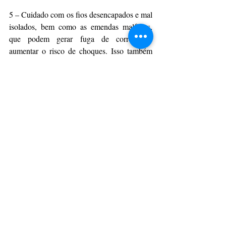
5 – Cuidado com os fios desencapados e mal 
isolados, bem como as emendas malfeitas, 
que podem gerar fuga de corrente e 
aumentar o risco de choques. Isso também 
pode aumentar o consumo de energia, e em 
função dos choques, colocar em risco a vida 
das pessoas.
6 – Evite a sobrecarga em tomadas. Se 
ligarmos, por exemplo, um microondas e 
uma geladeira em uma mesma tomada, esses 
aparelhos conectados juntos poderão 
ultrapassar a capacidade de carga suportada 
e causar curto circuito na rede elétrica.