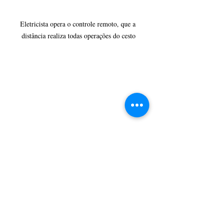
Eletricista opera o controle remoto, que a 
distância realiza todas operações do cesto
Novo caminhão com o cesto, que possibilita giro 
de 360 graus, facilitando manobras no trânsito