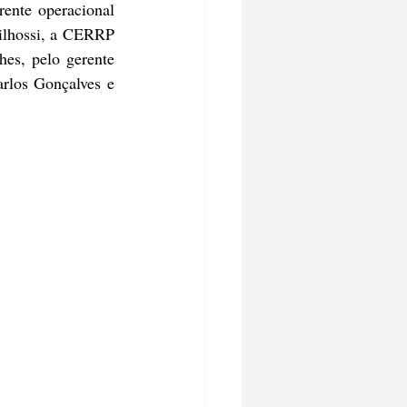
ente operacional 
ilhossi, a CERRP 
es, pelo gerente 
rlos Gonçalves e 