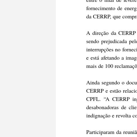
fornecimento de ener
da CERRP, que compra 
A direção da CERRP p
sendo prejudicada pelo
interrupções no fornec
e está afetando a ima
mais de 100 reclamaçõ
Ainda segundo o docum
CERRP e estão relacio
CPFL. “A CERRP injus
desabonadoras de clie
indignação e revolta c
Participaram da reuni