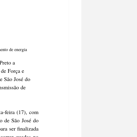
mento de energia
Preto a 
de Força e 
de São José do 
ansmissão de 
a-feira (17), com 
o de São José do 
ra ser finalizada 
correr quedas no 