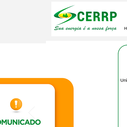
18 de jan. de 2023
Represent
CERRP par
de energia