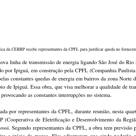
cnica da CERRP recebe representantes da CPFL para justificar queda no forneci
va linha de transmissão de energia ligando São José do Rio 
do por Ipiguá, em construção pela CPFL (Companhia Paulista 
pelas constantes quedas de energia em bairros da zona Norte 
io de Ipiguá. Essa obra, que visa melhorar a qualidade de tr
 provocando as constantes interrupções no sistema.
ada por representantes da CPFL, durante reunião, nesta quart
 (Cooperativa de Eletrificação e Desenvolvimento da Regiã
ossi. Segundo representantes da CPFL, a obra tem previsão pa
reiro e início de março. Eles adiantaram que ainda poderão o